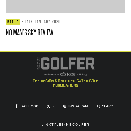
·
15TH JANUARY 2020
MOBILE
NO MAN’S SKY REVIEW
the region's only dedicated golf
publications
FACEBOOK
X
INSTAGRAM
SEARCH
LINKTR.EE/NEGOLFER